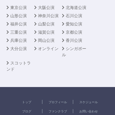
東京公演
大阪公演
北海道公演
山形公演
神奈川公演
石川公演
福井公演
山梨公演
愛知公演
三重公演
滋賀公演
京都公演
兵庫公演
岡山公演
香川公演
大分公演
オンライン
シンガポー
ル
スコットラ
ンド
トップ
プロフィール
スケジュール
ブログ
ファンクラブ
お問い合わせ