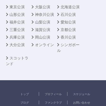
東京公演
大阪公演
北海道公演
山形公演
神奈川公演
石川公演
福井公演
山梨公演
愛知公演
三重公演
滋賀公演
京都公演
兵庫公演
岡山公演
香川公演
大分公演
オンライン
シンガポー
ル
スコットラ
ンド
トップ
プロフィール
スケジュール
ブログ
ファンクラブ
お問い合わせ