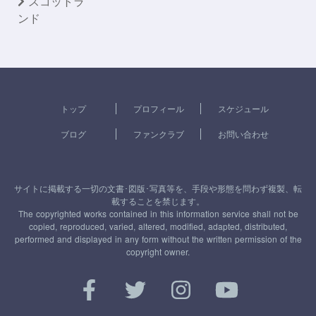
スコットラ
ンド
トップ
プロフィール
スケジュール
ブログ
ファンクラブ
お問い合わせ
サイトに掲載する一切の文書･図版･写真等を、手段や形態を問わず複製、転
載することを禁じます。
The copyrighted works contained in this information service shall not be
copied, reproduced, varied, altered, modified, adapted, distributed,
performed and displayed in any form without the written permission of the
copyright owner.