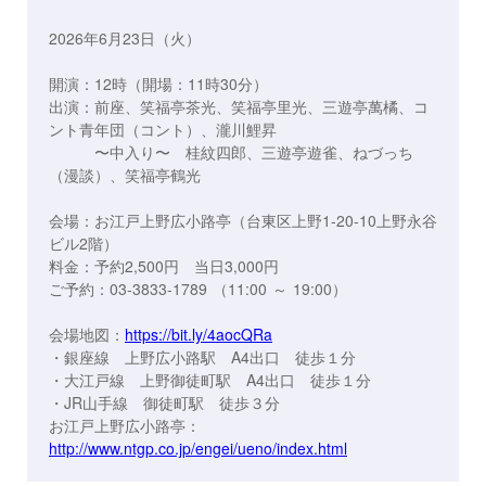
2026年6月23日（火）
開演：12時（開場：11時30分）
出演：前座、笑福亭茶光、笑福亭里光、三遊亭萬橘、コ
ント青年団（コント）、瀧川鯉昇
〜中入り〜 桂紋四郎、三遊亭遊雀、ねづっち
（漫談）、笑福亭鶴光
会場：お江戸上野広小路亭（台東区上野1-20-10上野永谷
ビル2階）
料金：予約2,500円 当日3,000円
ご予約：03-3833-1789 （11:00 ～ 19:00）
会場地図：
https://bit.ly/4aocQRa
・銀座線 上野広小路駅 A4出口 徒歩１分
・大江戸線 上野御徒町駅 A4出口 徒歩１分
・JR山手線 御徒町駅 徒歩３分
お江戸上野広小路亭：
http://www.ntgp.co.jp/engei/ueno/index.html