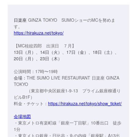
日楽座
GINZA TOKYO
SUMOショーのMCを努めま
す。
https://hirakuza.net/tokyo/
【MC桂紋四郎 出演日 ７月】
13日（月）、14日（火）、17日（金）、18日（土）、
20日（月）、23日（木）
公演時間：17時〜19時
会場：
THE SUMO LIVE RESTAURANT 日楽座 GINZA
TOKYO
（東京都中央区銀座1-9-13 プライム銀座柳通り
ビルB1F）
料金・チケット：
https://hirakuza.net/tokyo/show_ticket/
会場地図
・東京メトロ有楽町線「銀座一丁目駅」10番出口 徒歩
1分
・東京メトロ銀座・日比谷・丸の内線「銀座駅」A13出