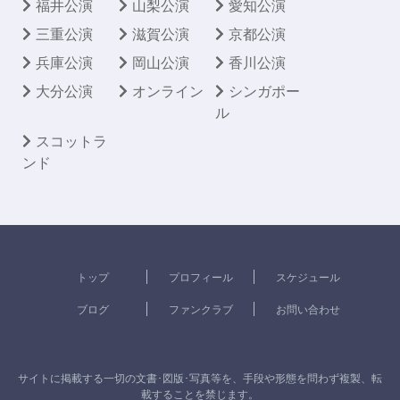
福井公演
山梨公演
愛知公演
三重公演
滋賀公演
京都公演
兵庫公演
岡山公演
香川公演
大分公演
オンライン
シンガポー
ル
スコットラ
ンド
トップ
プロフィール
スケジュール
ブログ
ファンクラブ
お問い合わせ
サイトに掲載する一切の文書･図版･写真等を、手段や形態を問わず複製、転
載することを禁じます。