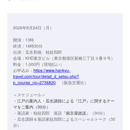
2026年8月24日（月）
開演：13時
終演：14時30分
出演：瓜生和徳、桂紋四郎
会場：KHD東京ビル（東京都港区新橋三丁目３番９号）
料金：1,000円（現地払い）
お申込み：
https://www.hankyu-
travel.com/tour/detail_d_setsu.php?
p_course_no=2736820
（阪急交通社）
＜スケジュール＞
・江戸の案内人・瓜生講師による『江戸』に関するテー
マをご案内（30分）
・落語家・桂紋四郎 落語『
南京屋政談
』（30分）
・瓜生講師＆落語家紋四郎によるスペシャルトーク（30
分）