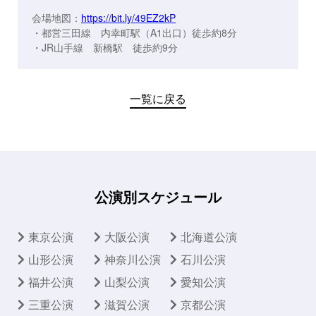
会場地図：
https://bit.ly/49EZ2kP
・都営三田線 内幸町駅（A1出口）徒歩約8分
・JR山手線 新橋駅 徒歩約9分
一覧に戻る
公演別スケジュール
東京公演
大阪公演
北海道公演
山形公演
神奈川公演
石川公演
福井公演
山梨公演
愛知公演
三重公演
滋賀公演
京都公演