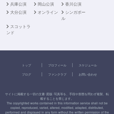
兵庫公演
岡山公演
香川公演
大分公演
オンライン
シンガポー
ル
スコットラ
ンド
トップ
プロフィール
スケジュール
ブログ
ファンクラブ
お問い合わせ
サイトに掲載する一切の文書･図版･写真等を、手段や形態を問わず複製、転
載することを禁じます。
The copyrighted works contained in this information service shall not be
copied, reproduced, varied, altered, modified, adapted, distributed,
performed and displayed in any form without the written permission of the