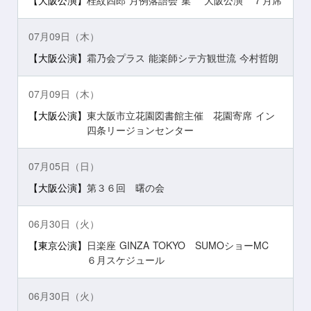
【大阪公演】
桂紋四郎 月例落語会”集” 大阪公演 ７月席
07月09日（木）
【大阪公演】
霜乃会プラス 能楽師シテ方観世流 今村哲朗
07月09日（木）
【大阪公演】
東大阪市立花園図書館主催 花園寄席 イン
四条リージョンセンター
07月05日（日）
【大阪公演】
第３６回 曙の会
06月30日（火）
【東京公演】
日楽座 GINZA TOKYO SUMOショーMC
６月スケジュール
06月30日（火）