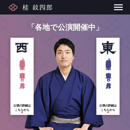
「各地で公演開催中」
桂紋四郎 月例落語会”集” 大阪公演 ８月席
桂紋四郎 月例落語会”集” 東京公演 ８月席
公演の詳細は
公演の詳細は
こちらから
こちらから