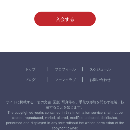
入会する
トップ
プロフィール
スケジュール
ブログ
ファンクラブ
お問い合わせ
サイトに掲載する一切の文書･図版･写真等を、手段や形態を問わず複製、転
載することを禁じます。
The copyrighted works contained in this information service shall not be
copied, reproduced, varied, altered, modified, adapted, distributed,
performed and displayed in any form without the written permission of the
copyright owner.